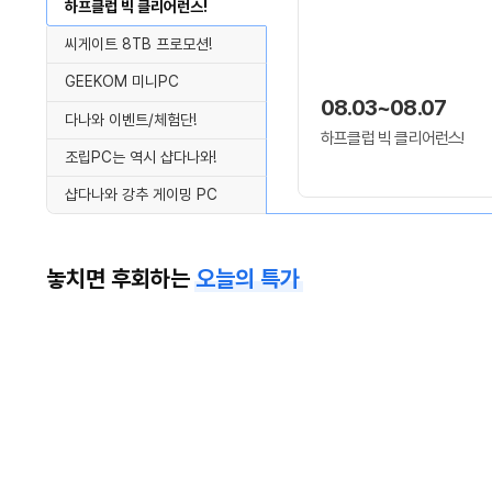
하프클럽 빅 클리어런스!
씨게이트 8TB 프로모션!
GEEKOM 미니PC
08.03~08.07
다나와 이벤트/체험단!
하프클럽 빅 클리어런스!
조립PC는 역시 샵다나와!
샵다나와 강추 게이밍 PC
놓치면 후회하는
오늘의 특가