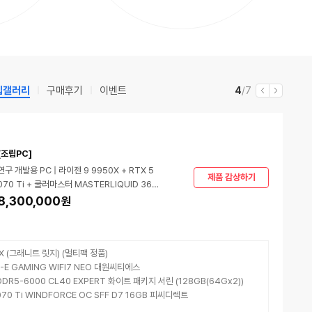
립갤러리
구매후기
이벤트
현
전
4
/7
이
다
재
체
전
음
[조립PC]
연구 개발용 PC | 라이젠 9 9950X + RTX 5
제품 감상하기
070 Ti + 쿨러마스터 MASTERLIQUID 360
ATMOS II VRM Fan
8,300,000
원
X (그래니트 릿지) (멀티팩 정품)
0E-E GAMING WIFI7 NEO 대원씨티에스
 DDR5-6000 CL40 EXPERT 화이트 패키지 서린 (128GB(64Gx2))
070 Ti WINDFORCE OC SFF D7 16GB 피씨디렉트