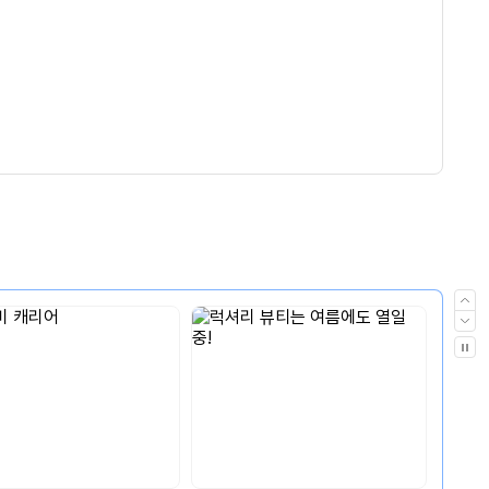
이
전
다
음
자
동
재
생
멈
춤