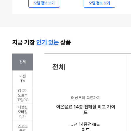
7294
현
모델 정보 보기
모델 정보 보기
만
대
원
자
부
동
터
차,
지금 가장
인기 있는
상품
시
2027
작,
캐
볼
스
전체
전체
보
퍼
가전
ES90
및
TV
파
캐
컴퓨터
격
스
노트북
러닝부터 폭염까지
조립PC
가
퍼
이온음료 14종 전해질 비교 가이
태블릿
격
일
모바일
드
디카
승
렉
부
트
스포츠
골프