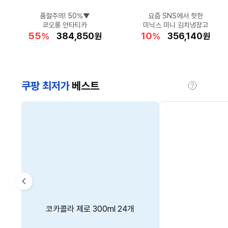
에어컨 바람을 구석구석!
★휴가철 인기백★
품절주의! 50%▼
품격 있는 캐주얼
아이코닉 무드
요즘 SNS에서 핫한
하프클럽 여름 특가!
보송한 피부 완성!
요즘 러닝 필수템!
견고한 지지력
오니츠카타이거 멕시코 66
신일 3D 서큘레이터
닥스 남성 스니커즈
헤지스 위빙 토트M
코오롱 안타티카
미닉스 미니 김치냉장고
인견 심리스 브라 4종
노스페이스 러닝 조끼
메이크업포에버 기획
에이스침대 AB3
55
32
23
10
18
5
17
10
20
18
할
할
할
할
할
176,740
384,850
179,290
177,890
118,700
할
할
할
할
할
2,196,000
198,770
356,140
45,330
34,580
%
%
%
%
%
원
원
원
원
원
%
%
%
%
%
원
원
원
원
원
인
인
인
인
인
인
인
인
인
인
율
율
율
율
율
율
율
율
율
율
쿠팡 최저가
베스트
도
움
말
CM’s
Pick
이
BRAUN 시리즈 9 PRO+ 울트라
스카트 주방 식탁 전용 물티슈
홈플래닛 QHD 웹캠 방송용
종근당 차전자피 식이섬유
코카콜라 제로 300ml 24개
전
수업용 화상카메라 (500만화소
씬 전기면도기 9665cc
40매 4개 one size
30개입 204g 1개