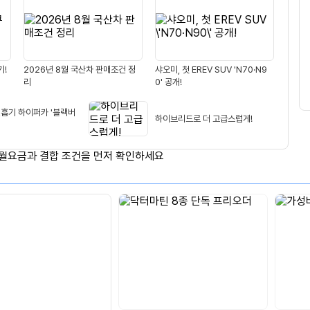
생
적
용
기!
2026년 8월 국산차 판매조건 정
샤오미, 첫 EREV SUV 'N70·N9
리
0' 공개!
연흡기 하이퍼카 '블랙버
하이브리드로 더 고급스럽게!