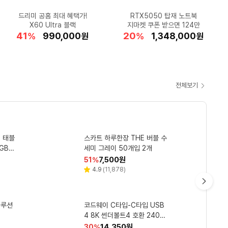
드리미 공홈 최대 혜택가!
★폭염 대비 필수템★
★달콤한 여름 간식★
손목+전완근 운동
갤럭시탭S10 FE
아이들 간식으로 하나씩~
RTX5050 탑재 노트북
대만족템★갓성비
오래 걸어도 편한
여름 러닝에는~
요즘 대세★자이로볼
SSG 카드할인 66만
설빙 망고스틱 10개
식염포도당 100정
X60 Ultra 블랙
지마켓 쿠폰 받으면 124만
우포스 우마이 스트라이드
미니밀크초코 30개
테바 러닝샌들!
공용 반팔 1+1
35
41
28
62
77
20
30
53
62
11
할
할
할
할
할
990,000
698,990
15,180
2,250
5,000
할
할
할
할
할
1,348,000
179,000
24,390
83,900
26,480
%
%
%
%
%
원
원
원
원
원
%
%
%
%
%
원
원
원
원
원
인
인
인
인
인
인
인
인
인
인
율
율
율
율
율
율
율
율
율
율
전체보기
쿠
팡
와
레이터
인살충
I 태블
D Goo
전기압력
퍼실 딥클린 초미세세탁 파워
캐럿 남녀공용 프리미엄 데일
스카트 하루한장 THE 버블 수
OFF 미스트액 모기기피제 17
코드웨이 UHD 8K HDMI 2.1
우
젤 맥스 드럼용 액체세제 본품
리 벨트 BAE2131-1 블랙 Fre
7ml 3개
세미 그레이 50개입 2개
ver 모니터케이블 1개 2m
방문설치
e
1개 2.5L
할
할
할
할
할
7,500
11,530
13,680
6,590
16,530
원
원
원
원
원
19
76
51
44
51
%
%
%
%
%
최
인
인
인
인
인
리
리
리
리
5.0
4.9
4.6
5.0
(
(
(
(
1
11,878
148
2
)
)
)
)
별
별
별
별
뷰
뷰
뷰
뷰
율
율
율
율
율
저
점
점
점
점
수
수
수
수
CM’s
Pick
가
다
GaN
솔루션
원 3
벨 2L 36개
맑은물에 촌두부 500g 2개
비비드키친 저칼로리 양념치킨
리벤스 시그니처 블랙라벨 아
코드웨이 C타입-C타입 USB
신지모루 Qi2.2 지원 오피디
가그린 제로 구강청결제 1.2L
음
관
 화
기 물티슈 엠보싱 캡형 70g 7
4 8K 썬더볼트4 호환 240W
초고속 PPS PD 차량용 충전
2개
소스 290g 1개
40Gbps 고속충전 데이터 케
0매 10개
기 45W Black
할
할
할
할
할
3,340
9,890
10,980
14,350
13,200
원
원
원
원
원
51
43
30
35
42
%
%
%
%
%