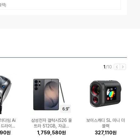
블랙)
현
전
1
/
10
이
다
재
체
전
음
나비 VX3
 DQ205P
심 모카골드
 유록스 요
 Windows
 무한 L32
DXP4800
9 DUAL
러다임 Ai
AX-C02
삼성전자 갤럭시S26 울
세이코 남성 셀렉션 S시
Microsoft Windows
삼성전자 정품 MLT-K2
삼성전자 갤럭시S26 2
한국타이어 다이나프로
엔티스 ES 700W 80
GIGABYTE B850M
K2 플라이하이크 프라
LG전자 오브제컬렉션
삼성전자 올레드 KQ55
클라우드백 마이 사이즈
보이스캐디 SL 미니 더
ASUS 비보북 16 X16
글락소스미스클라인 센
Microsoft Office 2
허먼밀러 뉴 에어론 풀
캐논 파워샷 V1 (정품)
AMD 라이젠7-6세대
혼다 슈퍼커브110
스 스틱 4
64GB, 무
 (처음사용자
 드라이버
하드미포함)
일반구매)
 (1개)
한잉크)
8Ah)
PLUS스탠다드 ATX3.1
HPX RA43 235/55R
AORUS ELITE WIFI6
DQ235MWGA (일반
11 Pro (처음사용자용
56GB, 자급제 (블랙)
트라 512GB, 자급제
임 FUS24G21-C2
리즈_SBTH007
50L 검정
07AA-MB045W (SS
024 Home & Busine
소다인 오리지널 플러스
SF8EAEXKR (스탠드)
9800X3D (그래니트
체어 M900MQ 2.0
체어 (B size)
블랙
(1개)
글)
착)
)
19 (전국무료장착)
E ICE 제이씨현
(블랙)
한글)
구매)
릿지) (멀티팩 정품)
치약 100g (6개)
ss (PKC 한글)
게이밍 의자
D 512GB)
000
000
890
000
00
93
90
00
10
00
1,759,580
208,000
168,990
1,141,140
227,490
148,530
556,410
141,680
54,500
74,520
2,739,990
1,342,930
1,169,000
1,169,090
1,135,430
690,660
308,490
29,000
327,110
20,320
원
원
원
원
원
원
원
원
원
원
원
원
원
원
원
원
원
원
원
원
원
원
원
원
원
원
원
원
원
원