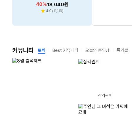
오토포커스 광시야각 마이크내장)
그라파이트
할
할
할
할
할
31
40
33
43
53
%
%
%
%
%
349,000
30,990
16,900
18,040
8,020
원
원
원
원
원
LX-V11
인
인
인
인
인
리
리
리
리
4.9
4.6
4.5
4.8
(
(
11,119
(
(
665
103
137
)
)
)
)
별
별
별
별
뷰
뷰
뷰
뷰
율
율
율
율
율
수
수
수
수
점
점
점
점
커뮤니티
토픽
Best 커뮤니티
오늘의 동영상
특가몰
남
남
글제목
댓
1
아이스크림만 생각나네요.
(15)
은
은
시
시
글
간
간
글제목
댓
수
글제목
2
싱가포르에 제주 한우가 떴다!
(11)
11
글제목
댓
글
글제목
3
이솝과 현악기의 활
(16)
12
토요일 오후네요
손님 뚝! 사장님 결국?
제트보트의 미친 순발력
삼각관계
글제목
글
수
댓
글제목
4
생전 처음 사용해 본 손풍기 며칠 사용기
(11)
13
글제목
수
댓
글
글제목
5
소나기 소식이 있습니다.
(11)
14
오디세이 100만 
39도 날씨에 야장 때리는 미친 맥주축제
스와이프는 끝, 
[리뷰 상품] 한경희생활과학 H
PCCOOLER CPS RT620 P
글제목
글
수
댓
글제목
6
열대야의 시간을... 비는 내리지는 않을 듯하네요.
(12)
15
파인애플 까는 기
MS-FD-5000HW
RO 카본스틸 (블랙)
동
글제목
댓
수
충격적인 아반떼 가격 "왜 이렇게 많이 올랐나?"
글
글제목
7
8월 7일 박스오피스
(9)
16
30
14.9
할
198,420
할
32,900
%
원
%
원