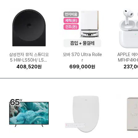
50)
GT
43
공
식
출
시
APPLE 2025 iPad Pr
삼성전자 뮤직 스튜디오
신성통상 프로젝트엠 남
유니레버 도브 센서티브
LG전자 휘센 SQ06EZ
스파클 생수 무라벨 2L
팅크웨어 아이나비 Z9
LG생활건강 피지(FIJI)
GIGABYTE B650M
스라이부 핸디 마사지
코스트코 커클랜드 울트
에이션패션 폴햄 쿨맥스
삼성전자 비스포크 무풍
동서식품 맥심 화이트골
모바 S70 Ultra Rolle
삼성전자 DDR5-560
삼성전자 갤럭시워치8
엑스지미 호라이즌 20
LG전자 힐링미 파타야
듀오백 Q1 Airo 메쉬
GS칼텍스 킥
대상웰라이프
무아스 3D 
스탠리 퀜처 
롯데칠성음료
현대일렉트릭 
린백 책상 의
무아스 퓨어 
허먼밀러 뉴
APPLE 에
모락셀라 냄새제거 뽀송
5 HW-LS50H/ LS51
1WBS ((전국)기본설치
성 조직변형 슬릿 카라
스킨 뷰티 바 106g(미
900 2채널 (32GB)
o 11 M5 (256GB)
(MD01) (해외구매)
K 제이씨현
(30개)
스트레치 슬림 슬랙스 P
40mm 블루투스 (정품)
윈도우핏 AW06C715
드 믹스 스틱 400개입
사무용 컴퓨터 책상 의
라 클린 캡슐세제 140
MH67BR (일반설치)
MAX (정품)
0 (16GB)
r
누전차단 고
제로슈거 라임
우스테이트 
체어+호환 
수한맛 200m
MFHP4KH
0 0W30 1
빅플러스
시
H
한 코튼향 2.1L (1개)
티_EPE2TT1101
국산) (16개)
H (정품)
비 포함)
5EWAZ (무료설치)
HD2PP1032
개입 (1개)
(1개)
자
해외구매 (B
7ml (
(1.5
(12
1,689,590
408,520
524,990
126,220
110,240
35,250
31,800
15,020
14,720
11,484
3,819,500
699,000
890,000
269,490
1,517,190
353,690
216,630
22,950
50,320
8,210
952,
237,0
98,0
46,6
26,9
26,9
13,8
11,0
7,04
11,1
원
원
원
원
원
원
원
원
원
원
원
원
원
원
원
원
원
원
원
원