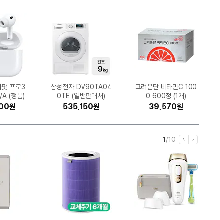
스 파오 10
 뉴케어 구
LED 벽시계
H2.0 플로
 펩시콜라
2구 16A
자 LB221
미니 LED
 에어론 풀
어팟 프로3
삼성전자 갤럭시S26 울
알앤더스 캐디톡 미니온
크록스 바야밴드 클로그
깨끗한나라 순수 프리미
시디즈 T50 AIR LIGH
삼성전자 DV90TA04
노스페이스 액티비스트
SK엔무브 지크 X7 LS
삼성전자 SL-C563W
나이키 레볼루션 8 HJ
Brother 정품 무한 DC
벤트론스 침대형 발받침
고려은단 비타민C 100
SK엔무브 지크 X7 SP
믈레코비타 아이러브밀
케이에스스포츠 스타카
파인디지털 파인뷰 X7
오므론 HEM-7156T
광동제약 제주 삼다수
네파 하이플로우 쿠시
용량 멀티탭
향 1.25L
텀블러 88
헤드레스트
l (30개)
/A (정품)
L (1개)
 화이트
계
A
보아 고어텍스 NS95P
9198-003 (공식판매
트라 256GB, 자급제
엄 30m (30롤) (3팩)
0TE (일반판매처)
5W30 6L (1개)
205089-066
T 메쉬 의자
(기본토너)
2
700 프로 2채널 (32G
토 인세인 피니시모 울
크 3.5% 멸균우유 1L
P-T730DW (무한잉
고어텍스 7JC7620
중역 사무용 의자
5W30 4L (1개)
그린 2L (24개)
0 600정 (1개)
 size)
일반)
m)
개)
(블랙)
04A
처)
테 로드 700C (2024
(12개)
크)
B)
900
00
00
90
90
50
40
00
0
50
1,639,560
262,650
352,000
196,790
535,150
94,050
26,090
35,760
29,410
51,264
1,787,500
299,000
64,800
211,650
113,410
72,800
39,570
19,000
19,220
18,170
원
원
원
원
원
원
원
원
원
원
원
원
원
원
원
원
원
원
원
원
원
원
원
원
원
원
원
원
원
원
년형)
현
전
1
/
10
이
다
재
체
전
음