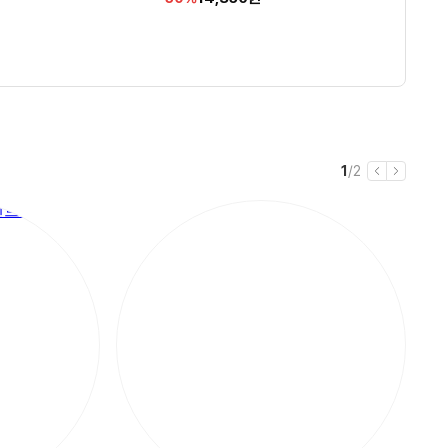
인
인
인
인
인
이블 1.2m 그레이 1개
리
리
리
4.9
5.0
4.9
(
(
(
10
3
17,469
)
)
)
별
별
별
뷰
뷰
뷰
율
율
율
율
율
점
점
점
수
수
수
현
전
1
/
2
이
다
재
체
전
음