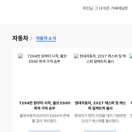
동
영
1위를 탈환한 오픈소스 STT 모델 ㄷㄷㄷ
글제목
글
댓
수
글제목
8
어제보다 기온 약간 내려갔지만 여전히 더운 날씨에 토요일이네요.
(14)
17
바람이 꽤 부네요
인
인
차꾸에 진심인 사람
흔한 여친 활용법
주인님 그 녀석은 가짜에요!!!
율
율
영
상
동
글제목
수
손톱만 한 차세대 Mini SSD 직접 테스트 해봤더니 충격적인 결과
댓
글
글제목
9
어제는 접촉사고 후유증으로 한의원 다녀왔네요.
(22)
18
오늘도 몇몇게시
상
있
영
글
수
있
음
상
수
음
있
자동차
자동차 소식
음
7294만 원부터 시작, 볼보 ES90
현대자동차, 2027 캐스퍼 및 캐스
파격 가격 승부
퍼 일렉트릭 출시
볼보자동차코리아가 ES90의 판매
현대차가 편의 사양을 대거 기본화한
를 공식 개시했다.
2027 캐스퍼를 출시했다.