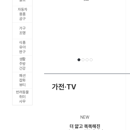
릭
자동차
출
용품
공구
시
가구
조명
식품
유아
완구
생활
주방
건강
패션
선
1
2
3
4
잡화
가전·TV
뷰티
반려동물
취미
사무
택
NEW
더 얇고 똑똑해진