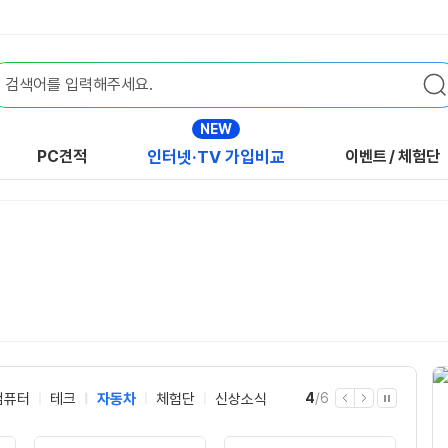
NEW
PC견적
인터넷·TV 가입비교
이벤트
/
체험단
현
전
컴퓨터
테크
자동차
체험단
신상소식
4
/
6
이
다
자
재
체
전
음
동
재