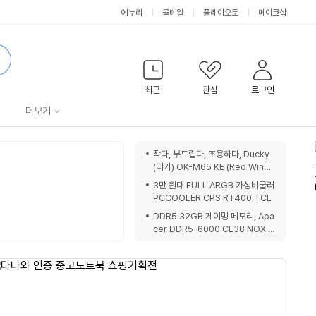
에누리
몰테일
플레이오토
메이크샵
검
색
최근
관심
로그인
서
더보기
비
쇼
작다, 부드럽다, 조용하다, Ducky
핑
(더키) OK-M65 KE (Red Wine)
스
노
기계식키보드
3만 원대 FULL ARGB 가성비쿨러
트
PCCOOLER CPS RT400 TCL
DDR5 32GB 게이밍 메모리, Apa
cer DDR5-6000 CL38 NOX 1
6GBx2 패키지 리뷰