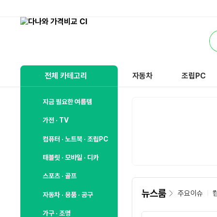
비
교
통
하
합
고
검
잘
색
사
전체 카테고리
자동차
조립PC
는,
다
나
지금 필요한 여름템
와
가전 · TV
컴퓨터 · 노트북 · 조립PC
태블릿 · 모바일 · 디카
스포츠 · 골프
뉴스룸
주요이슈
자동차 · 용품 · 공구
가구 · 조명