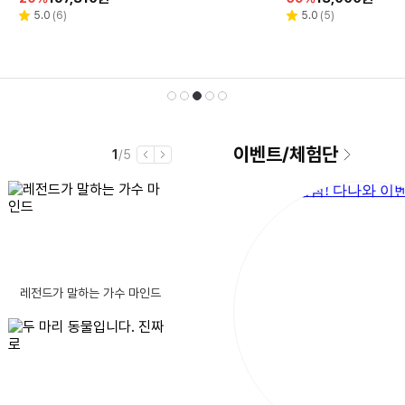
인
인
인
인
인
인
인
인
인
인
리
리
리
리
리
리
리
리
4.9
5.0
4.7
4.4
(
(
(
(
1,676
6
5,504
10
)
)
)
)
4.7
5.0
4.6
5.0
(
(
(
(
43
5
175
3
)
)
)
)
별
별
별
별
별
별
별
별
뷰
뷰
뷰
뷰
뷰
뷰
뷰
뷰
율
율
율
율
율
율
율
율
율
율
점
점
점
점
점
점
점
점
수
수
수
수
수
수
수
수
선
재
1
2
3
4
5
이벤트
/
체험단
현
전
1
/5
이
다
재
체
전
음
남
이번에 처음 pc를 사려합니다.
눈
글제목
댓
10
눈물없이 볼 수 없는 음악회~!! 이 정도면 상줘야..ㅠ
(8)
은
노트북 추천 부탁드립니다~!
시
글
컴퓨터를 킬때 가끔 모니터에 화면이 안 나옵니다
간
택
생
댓
수
스파이더맨: 브랜드 뉴 데이 500만 돌파 (공식)
(10)
AMD 5600GT CPU 인식이 가능할까요?
댓
글
(9)
레전드가 말하는 가수 마인드
B850m박격포+3SYS RC1800쿨러 사용중인데 5080 간섭여부
글
수
댓
2도 떨어졌다고 체감온도까지 떨어진 게 아니었어요.
(9)
호환성 여부 질문드립니다.
수
댓
글
돌파 (공식)
(8)
AI가 상대 정해주는 데이팅 '디토'
예전에 쓰던 컴퓨터 메모리인데 가격좀 부탁 드립니다
[리뷰 상품] 매직쉐프 MFW-V
댓
글
수
계
(12)
됨
3000W PRO
강변 테크노마트 노트북 메인보드 메모리 고정핀 파손 수리 질문
동
글
수
전기요금 폭탄 피하는 1등급 인버터 제습기! [캐리어 인버터 제습기 29L CDHD290ACLWOWH]
댓
초심을 잃으면 모든 것을 다 잃을 수도 있습니다
(10)
30
할
152,840
%
원
파워 살려고 하는데