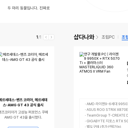
영
동
댓
수
고점판독 해버린 그 모니터, 드디어 신형 가져옴ㅋㅋ 맥북 모니터 셋팅 추천!
글
(7)
인
CPU 4+4 케이블 2개, GPU(PCI-e) 6+2 연결 문의드립니다.
두 마리 동물입니다. 진짜로
율
상
영
동
글
댓
지옥폭염속 현장 작업속도 10배 단축시켜주는 8월 공구 총정리!! [월간황부장 26.8]
수
판 구멍났네요
(8)
있
상
영
수
글
음
있
상
수
음
있
샵다나와
현
전
조립PC
조
1
/1
이
다
음
재
체
전
음
메르세데스-벤츠 코리아, 메르세데
· AMD 라이젠9-6세대 9950
스-AMG GT 43 공식 출시
· ASUS ROG STRIX X87
벤츠코리아가 고성능 퍼포먼스 쿠페
· TeamGroup T-CREATE
AMG GT 43을 출시했다.
· GIGABYTE 지포스 RTX 5
· 별도구매 (추가선택가능)