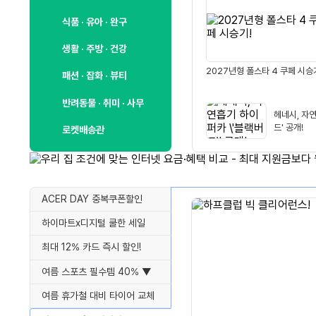
식품 · 유아 · 완구
생활 · 주방 · 건강
2027년형 폴스타 4 쿠페 시승
패션 · 잡화 · 뷰티
반려동물 · 취미 · 사무
헤네시, 자
드' 공개!
로켓배송관
ACER DAY 중복쿠폰할인
하이마트x디지털 쿨한 세일
최대 12% 카드 즉시 할인!
여름 스포츠 필수템 40% ▼
여름 휴가철 대비 타이어 교체