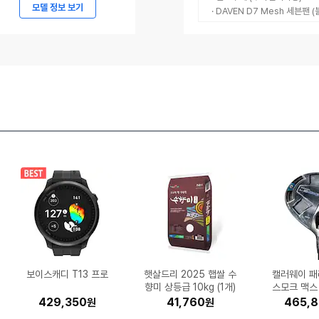
메
모델 정보 보기
· DAVEN D7 Mesh 세븐팬 (
르
세
데
스-
벤
츠
코
리
아,
메
르
세
데
MSI 지포스 RTX 506
삼성전자 갤럭시 버즈4
타미힐피거 1+1 스몰로
포켓몬코리아 포켓몬카
iFLYTEK AI 스마트 통
삼성전자 갤럭시A36 1
EFM ipTIME C500G
삼성전자 SL-J3260F
제닉스 아레나 멀티 게
보이스캐디 T13 프로
햇살드리 2025 햅쌀 수
아누아 피디알엔 히알루
한국타이어 벤투스 에어
ESSENCORE KLEVV
카멜인터내셔널 카멜마
미닉스 더 플렌더 Max
킹스톤 KC3000 M.2
(주)파마리서치 리쥬란
삼성전자 SL-C513W
시디즈 베이직 오피스
팅크웨어 아이
LG전자 휘센
동서식품 맥
롯데정밀화학
Microsoft
Epson 정품
UGREEN 
모토벨로 KG
캘러웨이 패
큐맥스 QM
스-
프로 SM-R640 (정품)
드 스칼렛 바이올렛 강
이밍 책상 (1600x80
0 벤투스 2X OC D7
고 피케 폴로 셔츠 PK
28GB, 자급제 (정품)
역기 4.0 (정품)
W (기본잉크)
(단품)
론산 캡슐 100 세럼 30
향미 상등급 10kg (1개)
운트 핏쳐 E2 고강도 듀
S H472 245/45R18
MNFD-200G (일반구
더마 힐러 모이스춰 트
DDR5-5600 CL46
NVMe (1TB)
(기본토너)
체어
마일드 커피믹
000 2채널 (
11 Home
스모크 맥스
Plus (
SVA (
소수 10L
56 (무
(48V, 
화 확장팩 레이징서프 3
반팔_13H18
8GB
0)
리트먼트 앰플 30ml (1
얼 스퀘어 프레임 모션
파인인포 (16GB)
(전국무료장착)
ml (1개)
매)
00개입 
용 한
료장
(정품
490,000
294,500
638,920
429,350
310,000
327,250
153,943
34,900
20,500
77,580
324,600
242,000
454,020
572,840
163,040
305,100
161,960
25,600
41,760
17,510
1,079,
998,
465,
206,
207,2
413,4
119,9
54,6
32,6
8,4
원
원
원
원
원
원
원
원
원
원
원
원
원
원
원
원
원
원
원
원
AMG
0팩 (150장)
스탠딩 책상 (1600x7
개)