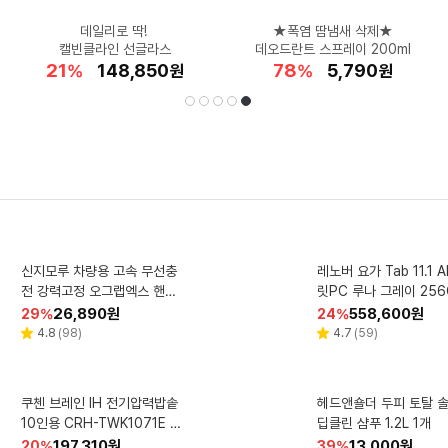
단조 아이언 찾으세요?
내일 바로 설치 가능한
발볼 부자도 편-안한
★역대급 최저가★
데일리로 딱!
코카콜라 신상품 레몬라임★
★폭염 땀냄새 삭제★
고어텍스의 편안함
시원한 살안타템!
갓성비 3만원대
요시다포터 포스 크로스백
캘빈클라인 선글라스
LG 1위 김치냉장고
JPX S30 추천~
아이더 트레킹화
랜드로바 LANOXC4611MF1
데오드란트 스프레이 200ml
상큼함을 더했어요!
1만원대 쿨링티★
나이키 세트★
39
38
24
21
32
28
44
32
78
3
할
할
할
할
할
1,021,920
148,850
849,000
282,120
59,410
할
할
할
할
할
179,960
34,115
14,800
11,900
5,790
%
%
%
%
%
원
원
원
원
원
%
%
%
%
%
원
원
원
원
원
인
인
인
인
인
인
인
인
인
인
율
율
율
율
율
율
율
율
율
율
선
재
1
2
3
4
5
세타필 울트라 젠틀 리프레싱
HP 2025 옴니북 X 플립 14
신지모루 차량용 고속 무선충
쿠쿠 포터블 제빙기 CIM-AS
홈스타 바르는 곰팡이 싹 세정
신일 BLDC 에어 서큘
컴배트 파워 바퀴용 유
레노버 요가 Tab 11.1 A
TCL 4K QD Mini LE
쿠첸 2.1기압 121 IH 
택
생
코어Ultra5 Meteor Silver
전 강력고정 오그랩엑스 핸드
09M10S
제 120ml 3개
바디워시 1L 1개
SIF-7CIRU
릿PC 루나 그레이 256GB
gle TV 189.3cm(75인치) 7
밥솥 10인용 CRT-RPK1070
제 타게트형 12g 2개
512GB 16GB WIN11 Home
폰 거치대 15W 송풍구형 블랙
Wi-Fi
S 카밍라이트실버
5Q6C 벽걸이형 
할
할
할
할
할
14,130
1,333,990
8,400
26,890
95,000
원
원
원
원
원
할
할
할
할
할
299,730
11,680
79,000
558,600
1,181,800
원
원
원
원
원
41
16
29
66
37
%
%
%
%
%
62
51
24
43
5
%
%
%
%
%
인
인
인
인
인
14-fm0062TU
SOG_WIRE_MAX2_BK_SJ
인
인
인
인
인
리
리
리
리
리
리
리
리
4.7
4.8
4.8
4.5
4.8
(
(
(
(
(
1,585
152
98
13
21,774
)
)
)
)
)
4.7
4.7
5.0
(
(
(
1,020
59
3
)
)
)
별
별
별
별
별
별
별
별
뷰
뷰
뷰
뷰
뷰
뷰
뷰
뷰
율
율
율
율
율
율
율
율
율
율
M
점
점
점
점
점
점
점
점
수
수
수
수
수
수
수
수
됨
블루나 본 퓨어 저자극 물티슈
스너글 실내건조 섬유유연제
쿠첸 브레인 IH 전기압력밥솥
립톤 제로 복숭아 아이스티 3
베베앙 120 유아물티슈 캡형
신지모루 O PD 65W 
헤드앤숄더 두피 토탈 
래오이경제 흑염소 진액 
탐사 샘물 무라
10인용 CRH-TWK1071E 베
55ml 48개
50g 120매 10개
캡형 40g 100매 10개
허거블 선샤인 본품 4L 1개
3포트 초고속 접지 충전기
0p 2.1L 4박스
딥클린 샴푸 1.2L 1개
이지
이트 1개
할
할
할
할
할
16,490
20,480
197,310
6,980
11,020
원
원
원
원
원
할
할
할
할
할
2,630
15,590
22,890
13,000
151,400
원
원
원
원
원
64
32
20
37
49
%
%
%
%
%
41
24
39
36
38
%
%
%
%
%